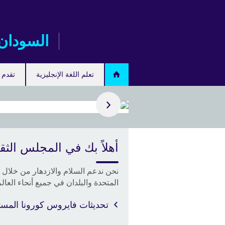
اذهب
مباشرة
إلى
السودان
المحتوى
تعلم اللغة الإنجليزية
تقدم ل
" معنا!
أهلاً بك في المجلس الثق
النجاح يبدأ مع امتحان "IELTS"
في العيش
نحن ندعم السلام والازدهار من خلال بن
 في أنحاء
المتحدة والبلدان في جميع أنحاء العالم
تحديثات فايروس كورونا المس