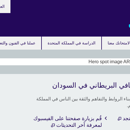
اختر
الع
لغتك
امتحانك معنا
الدراسة في المملكة المتحدة
عملنا في الفنون والتع
احجز 
افي البريطاني في السودان
احجز م
التسج
اء الروابط والتفاهم والثقة بين الناس في المملكة
الانجلي
.
تجد
قُم بزيارة صفحتنا على الفيسبوك
لمعرفة آخر التحديثات