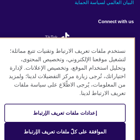
البيان العالمي لسياسة الحماية
Connect with us
TikTok
نستخدم ملفات تعريف الارتباط وتقنيات تتبع مماثلة؛
لتشغيل موقعنا الإلكتروني، وتخصيص المحتوى،
وتحليل استخدام الموقع، وتخصيص الإعلانات. لإدارة
موقع المجلس الثقافي البريطاني العالمي
اختياراتك، تُرجى زيارة مركز التفضيلات لدينا؛ ولمزيد
الخصوصية وشروط الاستخدام
من المعلومات، يُرجى الاطّلاع على سياسة ملفات
ملفات تعريف الإرتباط
تعريف الارتباط لدينا.
خارطة الموقع
إعدادات ملفات تعريف الإرتباط
© 2026 British Council
(The United Kingdom’s international organisation for cultural
relations and educational opportunities. A registered charity:
الموافقة على كلّ ملفات تعريف الإرتباط
209131 (England and Wales) SC037733 (Scotland