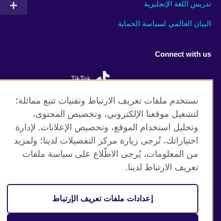
تدريس اللغة الإنجليزية
البيان العالمي لسياسة الحماية
Connect with us
TikTok
نستخدم ملفات تعريف الارتباط وتقنيات تتبع مماثلة؛
لتشغيل موقعنا الإلكتروني، وتخصيص المحتوى،
وتحليل استخدام الموقع، وتخصيص الإعلانات. لإدارة
موقع المجلس الثقافي البريطاني العالمي
اختياراتك، تُرجى زيارة مركز التفضيلات لدينا؛ ولمزيد
الخصوصية وشروط الاستخدام
من المعلومات، يُرجى الاطّلاع على سياسة ملفات
ملفات تعريف الإرتباط
تعريف الارتباط لدينا.
خارطة الموقع
إعدادات ملفات تعريف الإرتباط
© 2026 British Council
(The United Kingdom’s international organisation for cultural
relations and educational opportunities. A registered charity: