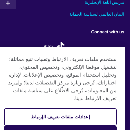
تدريس اللغة الإنجليزية
البيان العالمي لسياسة الحماية
Connect with us
TikTok
نستخدم ملفات تعريف الارتباط وتقنيات تتبع مماثلة؛
لتشغيل موقعنا الإلكتروني، وتخصيص المحتوى،
وتحليل استخدام الموقع، وتخصيص الإعلانات. لإدارة
موقع المجلس الثقافي البريطاني العالمي
اختياراتك، تُرجى زيارة مركز التفضيلات لدينا؛ ولمزيد
الخصوصية وشروط الاستخدام
من المعلومات، يُرجى الاطّلاع على سياسة ملفات
ملفات تعريف الإرتباط
تعريف الارتباط لدينا.
خارطة الموقع
إعدادات ملفات تعريف الإرتباط
© 2026 British Council
(The United Kingdom’s international organisation for cultural
relations and educational opportunities. A registered charity: