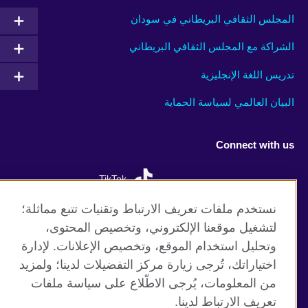
المجلس الثقافي البريطاني في سودان
الشراكة مع المجلس الثقافي البريطاني
تدريس اللغة الإنجليزية
البيان العالمي لسياسة الحماية
Connect with us
TikTok
نستخدم ملفات تعريف الارتباط وتقنيات تتبع مماثلة؛
لتشغيل موقعنا الإلكتروني، وتخصيص المحتوى،
وتحليل استخدام الموقع، وتخصيص الإعلانات. لإدارة
موقع المجلس الثقافي البريطاني العالمي
اختياراتك، تُرجى زيارة مركز التفضيلات لدينا؛ ولمزيد
الخصوصية وشروط الاستخدام
من المعلومات، يُرجى الاطّلاع على سياسة ملفات
ملفات تعريف الإرتباط
تعريف الارتباط لدينا.