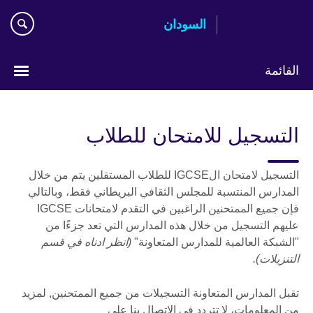
اذهب
السودان
مباشرة
إلى
المحتوى
القائمة
اختر
لغتك
التسجيل للامتحان للطلاب
التسجيل لامتحان الIGCSE للطلاب المستقلين يتم من خلال
المدارس المنتسبة للمجلس الثقافي البريطاني فقط، وبالتالي
فإن جميع الممتحنين الراغبين في التقدم لامتحانات IGCSE
عليهم التسجيل من خلال هذه المدارس التي تعد جزءًا من
"الشبكة العالمية للمدارس المتعاونة"
(انظر ادناه في قسم
التنزيلات).
تقبل المدارس المتعاونة التسجيلات من جميع الممتحنين, لمزيد
من المعلومات، لا تتردد في الاتصال بنا على