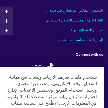
المجلس الثقافي البريطاني في سودان
الشراكة مع المجلس الثقافي البريطاني
تدريس اللغة الإنجليزية
البيان العالمي لسياسة الحماية
Connect with us
TikTok
نستخدم ملفات تعريف الارتباط وتقنيات تتبع مماثلة؛
لتشغيل موقعنا الإلكتروني، وتخصيص المحتوى،
وتحليل استخدام الموقع، وتخصيص الإعلانات. لإدارة
موقع المجلس الثقافي البريطاني العالمي
اختياراتك، تُرجى زيارة مركز التفضيلات لدينا؛ ولمزيد
الخصوصية وشروط الاستخدام
من المعلومات، يُرجى الاطّلاع على سياسة ملفات
ملفات تعريف الإرتباط