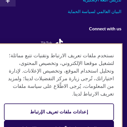
البيان العالمي لسياسة الحماية
Connect with us
TikTok
نستخدم ملفات تعريف الارتباط وتقنيات تتبع مماثلة؛
لتشغيل موقعنا الإلكتروني، وتخصيص المحتوى،
وتحليل استخدام الموقع، وتخصيص الإعلانات. لإدارة
موقع المجلس الثقافي البريطاني العالمي
اختياراتك، تُرجى زيارة مركز التفضيلات لدينا؛ ولمزيد
الخصوصية وشروط الاستخدام
من المعلومات، يُرجى الاطّلاع على سياسة ملفات
ملفات تعريف الإرتباط
تعريف الارتباط لدينا.
خارطة الموقع
إعدادات ملفات تعريف الإرتباط
© 2026 British Council
(The United Kingdom’s international organisation for cultural
relations and educational opportunities. A registered charity: