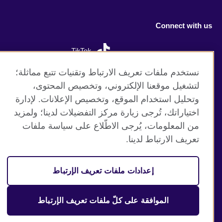
Connect with us
TikTok
نستخدم ملفات تعريف الارتباط وتقنيات تتبع مماثلة؛
لتشغيل موقعنا الإلكتروني، وتخصيص المحتوى،
وتحليل استخدام الموقع، وتخصيص الإعلانات. لإدارة
موقع المجلس الثقافي البريطاني العالمي
اختياراتك، تُرجى زيارة مركز التفضيلات لدينا؛ ولمزيد
الخصوصية وشروط الاستخدام
من المعلومات، يُرجى الاطّلاع على سياسة ملفات
ملفات تعريف الإرتباط
تعريف الارتباط لدينا.
خارطة الموقع
إعدادات ملفات تعريف الإرتباط
© 2026 British Council
(The United Kingdom’s international organisation for cultural
relations and educational opportunities. A registered charity:
الموافقة على كلّ ملفات تعريف الإرتباط
209131 (England and Wales) SC037733 (Scotland