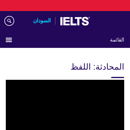
اذهب
مباشرة
إلى
السودان
المحتوى
القائمة
اختر
لغتك
المحادثة: اللفظ