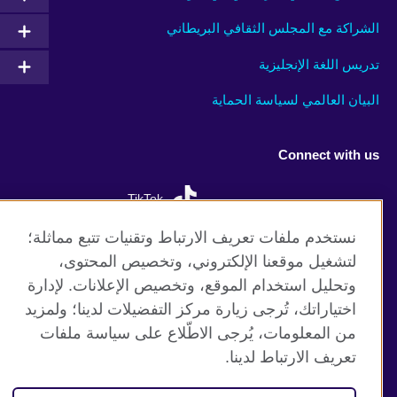
الشراكة مع المجلس الثقافي البريطاني
تدريس اللغة الإنجليزية
البيان العالمي لسياسة الحماية
Connect with us
TikTok
نستخدم ملفات تعريف الارتباط وتقنيات تتبع مماثلة؛
لتشغيل موقعنا الإلكتروني، وتخصيص المحتوى،
وتحليل استخدام الموقع، وتخصيص الإعلانات. لإدارة
موقع المجلس الثقافي البريطاني العالمي
اختياراتك، تُرجى زيارة مركز التفضيلات لدينا؛ ولمزيد
الخصوصية وشروط الاستخدام
من المعلومات، يُرجى الاطّلاع على سياسة ملفات
ملفات تعريف الإرتباط
تعريف الارتباط لدينا.
خارطة الموقع