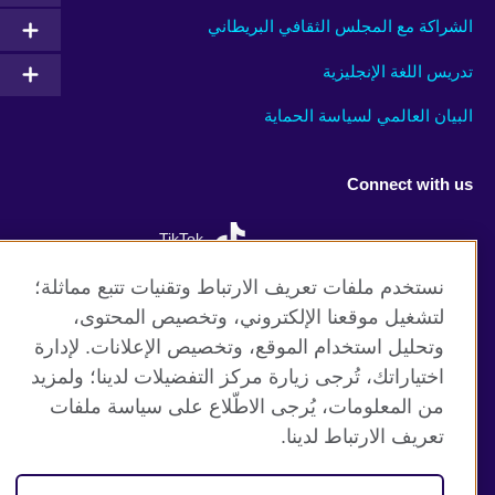
الشراكة مع المجلس الثقافي البريطاني
تدريس اللغة الإنجليزية
البيان العالمي لسياسة الحماية
Connect with us
TikTok
نستخدم ملفات تعريف الارتباط وتقنيات تتبع مماثلة؛
لتشغيل موقعنا الإلكتروني، وتخصيص المحتوى،
وتحليل استخدام الموقع، وتخصيص الإعلانات. لإدارة
موقع المجلس الثقافي البريطاني العالمي
اختياراتك، تُرجى زيارة مركز التفضيلات لدينا؛ ولمزيد
الخصوصية وشروط الاستخدام
من المعلومات، يُرجى الاطّلاع على سياسة ملفات
ملفات تعريف الإرتباط
تعريف الارتباط لدينا.
خارطة الموقع