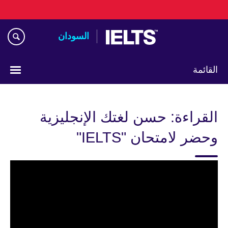
اذهب
مباشرة
إلى
السودان
المحتوى
القائمة
اختر
لغتك
القراءة: حسن لغتك الإنجليزية
وحضر لامتحان "IELTS"