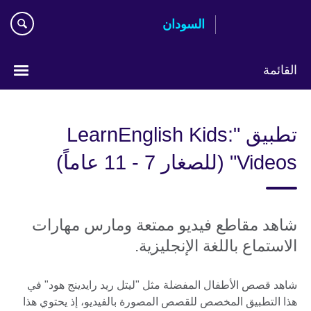
اذهب
السودان
مباشرة
إلى
المحتوى
القائمة
اختر
لغتك
تطبيق "LearnEnglish Kids:
Videos" (للصغار 7 - 11 عاماً)
شاهد مقاطع فيديو ممتعة ومارس مهارات
الاستماع باللغة الإنجليزية.
شاهد قصص الأطفال المفضلة مثل "ليتل ريد رايدينج هود" في
هذا التطبيق المخصص للقصص المصورة بالفيديو، إذ يحتوي هذا