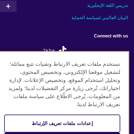
تدريس اللغة الإنجليزية
البيان العالمي لسياسة الحماية
Connect with us
TikTok
نستخدم ملفات تعريف الارتباط وتقنيات تتبع مماثلة؛
لتشغيل موقعنا الإلكتروني، وتخصيص المحتوى،
وتحليل استخدام الموقع، وتخصيص الإعلانات. لإدارة
موقع المجلس الثقافي البريطاني العالمي
اختياراتك، تُرجى زيارة مركز التفضيلات لدينا؛ ولمزيد
الخصوصية وشروط الاستخدام
من المعلومات، يُرجى الاطّلاع على سياسة ملفات
ملفات تعريف الإرتباط
تعريف الارتباط لدينا.
خارطة الموقع
إعدادات ملفات تعريف الإرتباط
© 2026 British Council
(The United Kingdom’s international organisation for cultural