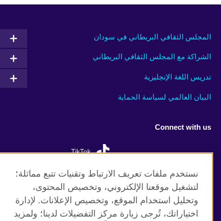
المجلس الثقافي البريطاني في سودان
الشراكة مع المجلس الثقافي البريطاني
تدريس اللغة الإنجليزية
البيان العالمي لسياسة الحماية
Connect with us
TikTok
نستخدم ملفات تعريف الارتباط وتقنيات تتبع مماثلة؛
لتشغيل موقعنا الإلكتروني، وتخصيص المحتوى،
وتحليل استخدام الموقع، وتخصيص الإعلانات. لإدارة
موقع المجلس الثقافي البريطاني العالمي
اختياراتك، تُرجى زيارة مركز التفضيلات لدينا؛ ولمزيد
الخصوصية وشروط الاستخدام