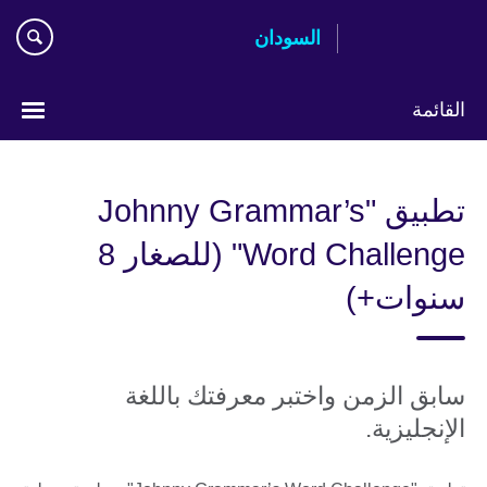
اذهب
السودان
مباشرة
إلى
المحتوى
القائمة
اختر
لغتك
تطبيق "Johnny Grammar’s
Word Challenge" (للصغار 8
سنوات+)
سابق الزمن واختبر معرفتك باللغة
الإنجليزية.